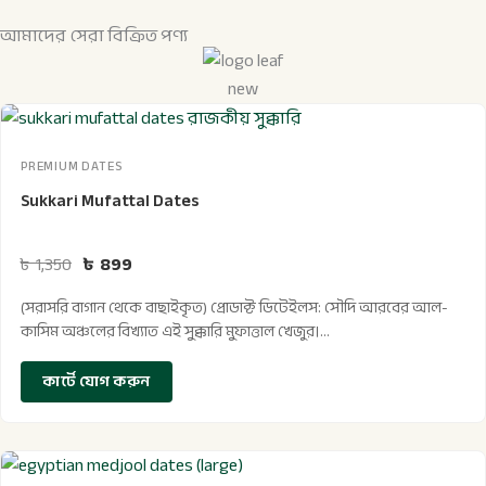
আমাদের সেরা বিক্রিত পণ্য
আসল
আসল
বর্তমান
বর্তমান
দাম
দাম
মূল্য
মূল্য
PREMIUM DATES
ছিল:
ছিল:
হল:
হল:
৳ 1,350।
৳ 1,899।
৳ 899।
৳ 1,499।
Sukkari Mufattal Dates
৳
1,350
৳
899
(সরাসরি বাগান থেকে বাছাইকৃত) প্রোডাক্ট ডিটেইলস: সৌদি আরবের আল-
কাসিম অঞ্চলের বিখ্যাত এই সুক্কারি মুফাত্তাল খেজুর।…
কার্টে যোগ করুন