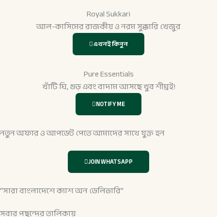
Royal Sukkari
আল-কাসিমের রাজকীয় ও নরম সুক্কারি খেজুর
এখনই কিনুন
Pure Essentials
খাঁটি ঘি, গুড় এবং বাদাম আসছে খুব শীঘ্রই!
NOTIFY ME
নতুন অফার ও আপডেট পেতে আমাদের সাথে যুক্ত হন
JOIN WHATSAPP
"সারা বাংলাদেশে ক্যাশ অন ডেলিভারি"
সবার পছন্দের তালিকায়