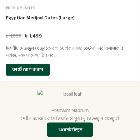
PREMIUM DATES
Egyptian Medjool Dates (Large)
৳
1,899
৳
1,499
মিশরীয় মেজজুল খেজুরকে বলা হয় “কিং অফ ডেটস”। এর বিশালাকার
সাইজ, নরম মাংসল গঠন এবং…
কার্টে যোগ করুন
Premium Mabrum
সৌদি আরবের প্রিমিয়াম ও সুস্বাদু মেডজুল খেজুর।
এখনই কিনুন