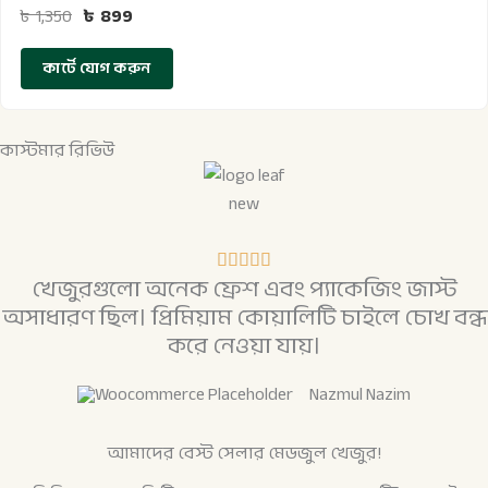
৳
1,350
৳
899
কার্টে যোগ করুন
কাস্টমার রিভিউ
5





খেজুরগুলো অনেক ফ্রেশ এবং প্যাকেজিং জাস্ট
-
অসাধারণ ছিল। প্রিমিয়াম কোয়ালিটি চাইলে চোখ বন্ধ
এ
করে নেওয়া যায়।
র
ম
Nazmul Nazim
ধ্যে
5
আমাদের বেস্ট সেলার মেডজুল খেজুর!
রে
ট