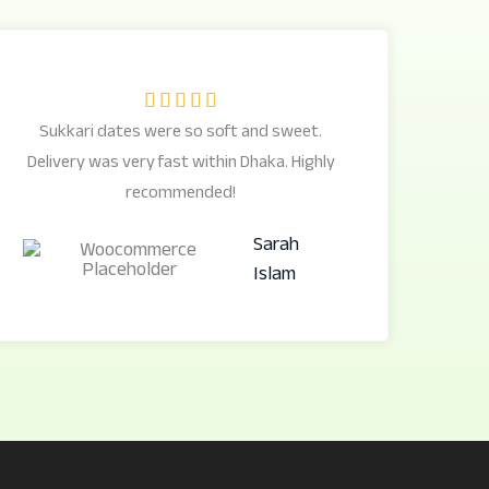
R





Sukkari dates were so soft and sweet.
a
Delivery was very fast within Dhaka. Highly
t
recommended!
e
d
Sarah
5
Islam
o
u
t
o
f
5