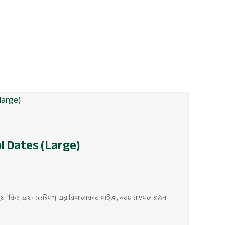
nt
9.
l Dates (Large)
হয় “কিং অফ ডেটস”। এর বিশালাকার সাইজ, নরম মাংসল গঠন