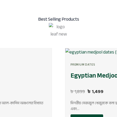
Best Selling Products
Original
Curre
price
price
PREMIUM DATES
was:
is:
৳ 1,899.
৳ 1,49
Egyptian Medjoo
৳
1,899
৳
1,499
ের আল-কাসিম অঞ্চলের বিখ্যাত
মিশরীয় মেজজুল খেজুরকে বলা 
এবং…