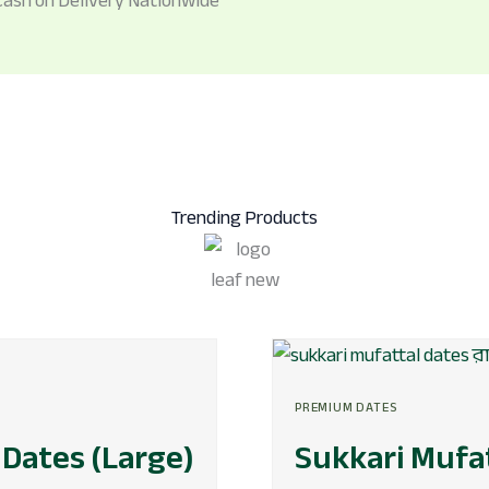
Trending Products
Original
Current
price
price
PREMIUM DATES
was:
is:
৳ 1,350.
৳ 899.
 Dates (Large)
Sukkari Mufa