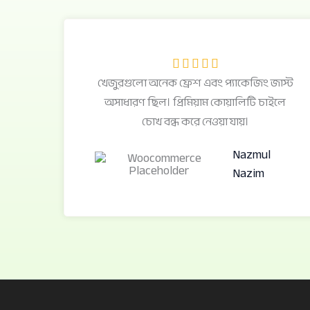
R





খেজুরগুলো অনেক ফ্রেশ এবং প্যাকেজিং জাস্ট
a
অসাধারণ ছিল। প্রিমিয়াম কোয়ালিটি চাইলে
t
চোখ বন্ধ করে নেওয়া যায়।
e
d
Nazmul
5
Nazim
o
u
t
o
f
5