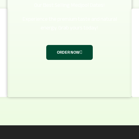
Our Best Selling Medjool Dates!
Experience the premium taste and natural
energy. Grab yours today!
ORDER NOW