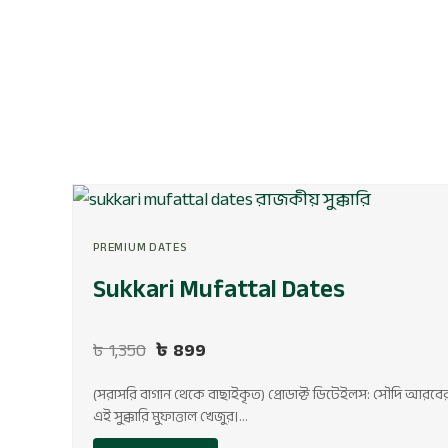
Original
Current
price
price
PREMIUM DATES
was:
is:
৳ 1,350.
৳ 899.
Sukkari Mufattal Dates
৳
1,350
৳
899
(সরাসরি বাগান থেকে বাছাইকৃত) প্রোডাক্ট ডিটেইলস: সৌদি আরব
এই সুক্কারি মুফাত্তাল খেজুর।…