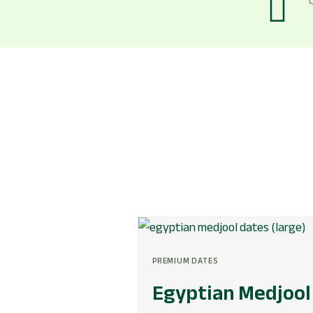
Original
Current
price
price
PREMIUM DATES
was:
is:
৳ 1,899.
৳ 1,499.
Egyptian Medjool