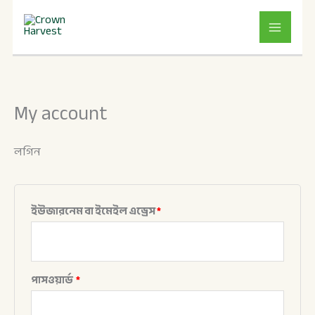
Skip
আবশ্যিক
আবশ্যিক
to
content
My account
লগিন
ইউজারনেম বা ইমেইল এড্রেস
*
পাসওয়ার্ড
*