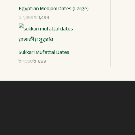
Egyptian Medjool Dates (Large)
৳
1,899
৳
1,499
Sukkari Mufattal Dates
৳
1,350
৳
899