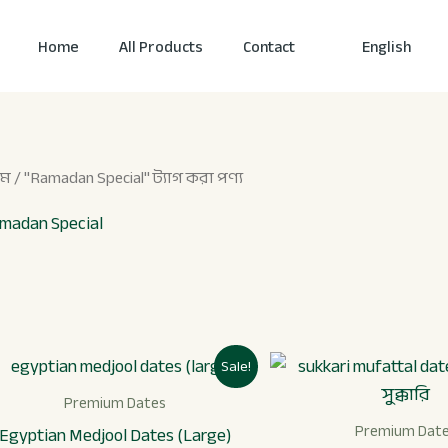
Home
All Products
Contact
English
োম
/ "Ramadan Special" ট্যাগ করা পণ্য
madan Special
আসল
বর্তমান
আস
Sale!
দাম
মূল্য
দাম
ছিল:
হল:
ছিল:
Premium Dates
৳ 1,899।
৳ 1,499।
৳ 1,3
Premium Dat
Egyptian Medjool Dates (Large)