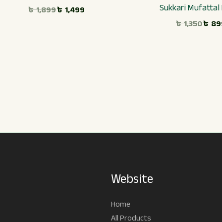
Sukkari Mufattal
৳
1,899
৳
1,499
৳
1,350
৳
89
Website
Home
All Products